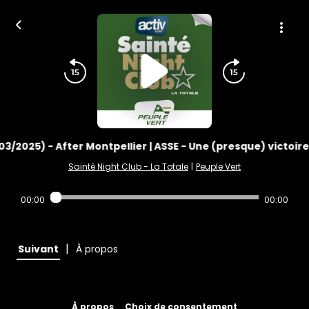
03/2025) - After Montpellier | ASSE - Une (presque) victoir
Sainté Night Club - La Totale
|
Peuple Vert
00:00
00:00
|
Suivant
À propos
À propos
Choix de consentement