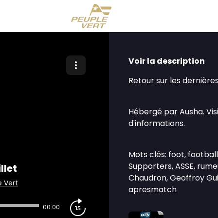
Voir la description
Retour sur les dernière
Hébergé par Ausha. Vis
d'informations.
Mots clés: foot, footba
Supporters, ASSE, rumeur
llet
Chaudron, Geoffroy Guic
e Vert
apresmatch
00:00