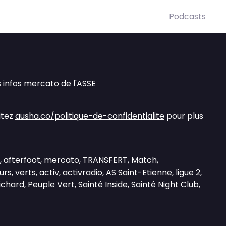
Podcasts
s infos mercato de l'ASSE
itez
ausha.co/politique-de-confidentialite
pour plus
ll, afterfoot, mercato, TRANSFERT, Match,
s, verts, activ, activradio, AS Saint-Etienne, ligue 2,
hard, Peuple Vert, Sainté Inside, Sainté Night Club,