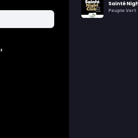
Sainté Nigh
Peuple Vert
nt